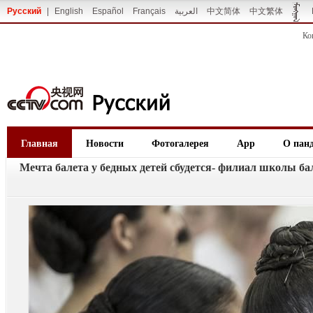
Русский
|
English
Español
Français
العربية
中文简体
中文繁体
Ко
Главная
Новости
Фотогалерея
App
О пан
Мечта балета у бедных детей сбудется- филиал школы б