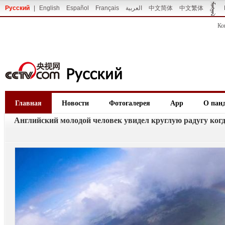
Русский
|
English
Español
Français
العربية
中文简体
中文繁体
Ко
Главная
Новости
Фотогалерея
App
О пан
Английский молодой человек увидел круглую радугу ког