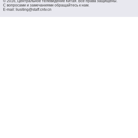
© 2016, Центральное телевидение Китая. Все права защищены.
С вопросами и замечаниями обращайтесь к нам.
E-mail: liusiting@staff.cntv.cn