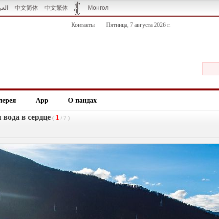
العر
中文简体
中文繁体
Монгол
Контакты
Пятница, 7 августа 2026 г.
лерея
App
О пандах
 вода в сердце
1
(
/
7
)