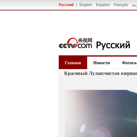
Русский
|
English
Español
Français
بية
Главная
Новости
Фотога
Красивый Лулан:чистая озерная