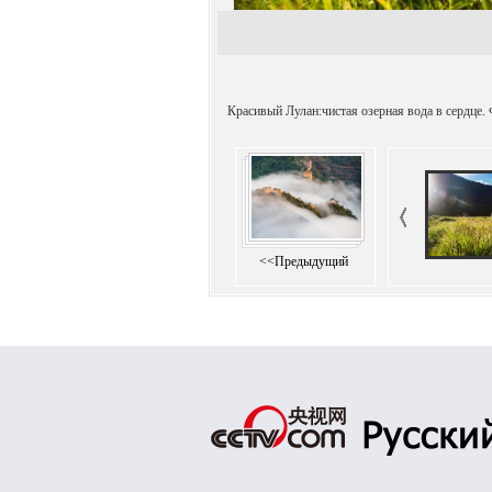
Красивый Лулан:чистая озерная вода в сердце.
<<Предыдущий