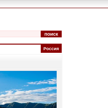
поиск
Pоccия