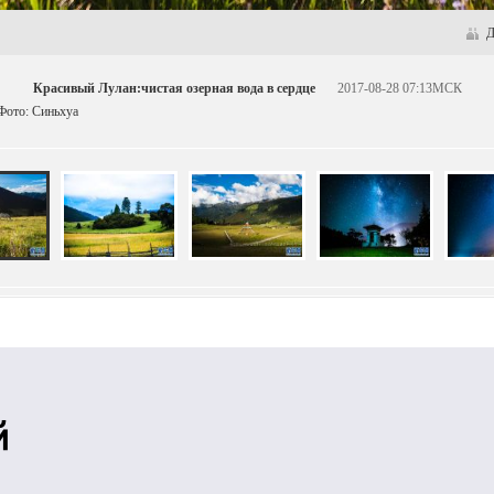
Д
Красивый Лулан:чистая озерная вода в сердце
2017-08-28 07:13МСК
 Фото: Синьхуа