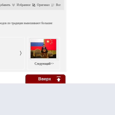
обавить
Избранное
Оригинал
Все
городов по традиции вывешивают большие
Следующий>>
Вверх