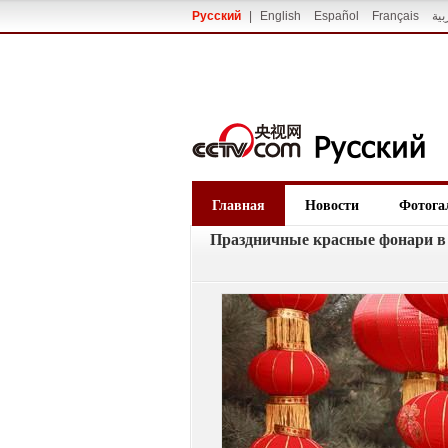
Русский
|
English
Español
Français
بية
Главная
Новости
Фотога
Праздничные красные фонари в 