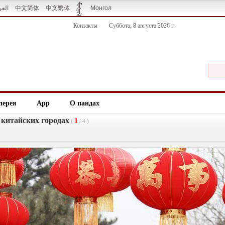
العر
中文简体
中文繁体
Монгол
Контакты
Суббота, 8 августа 2026 г.
лерея
App
О пандах
китайских городах
1
(
/
4
)