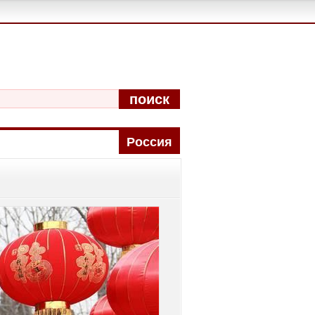
поиск
Pоccия