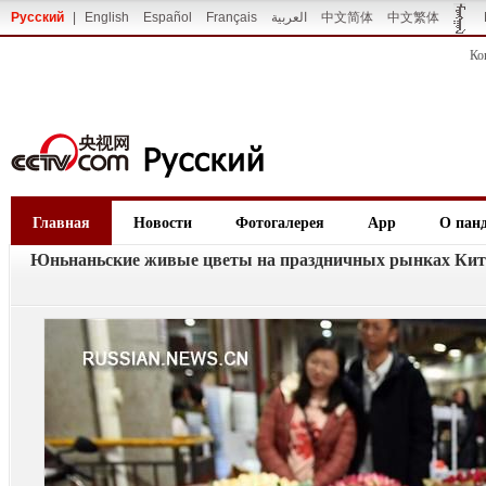
Русский
|
English
Español
Français
العربية
中文简体
中文繁体
Ко
Главная
Новости
Фотогалерея
App
О пан
Юньнаньские живые цветы на праздничных рынках Кит