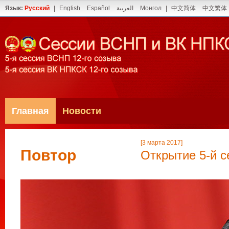
Язык:
Русский
|
English
Español
العربية
Монгол
|
中文简体
中文繁体
Главная
Новости
[3 марта 2017]
Повтор
Открытие 5-й с