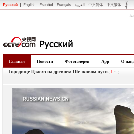
Русский
|
English
Español
Français
العربية
中文简体
中文繁体
Ко
Главная
Новости
Фотогалерея
App
О пан
Городище Цзяохэ на древнем Шелковом пути
1
(
/
5
)