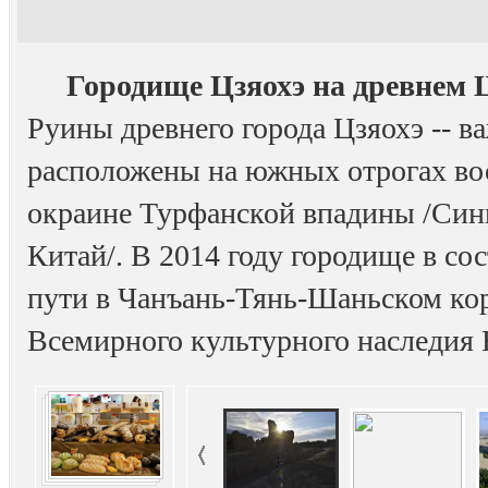
Городище Цзяохэ на древнем
Руины древнего города Цзяохэ -- в
расположены на южных отрогах вос
окраине Турфанской впадины /Син
Китай/. В 2014 году городище в с
пути в Чанъань-Тянь-Шаньском ко
Всемирного культурного наследи