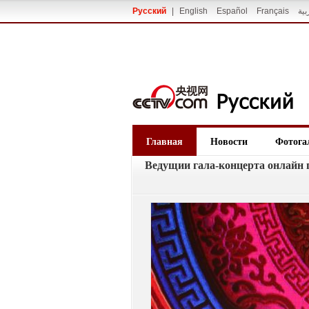
Русский
|
English
Español
Français
بية
Главная
Новости
Фотога
Ведущии гала-концерта онлайн 