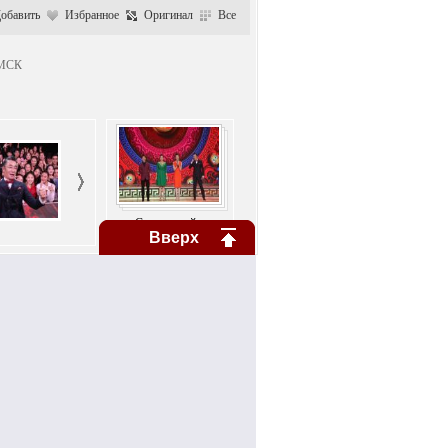
обавить
Избранное
Оригинал
Все
5МСК
Следующий>>
Вверх