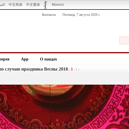
العر
中文简体
中文繁体
Монгол
Контакты
Пятница, 7 августа 2026 г.
лерея
App
О пандах
по случаю праздника Весны 2018
1
(
/
5
)