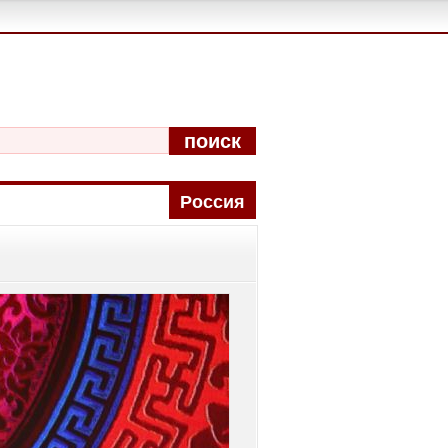
поиск
Pоccия