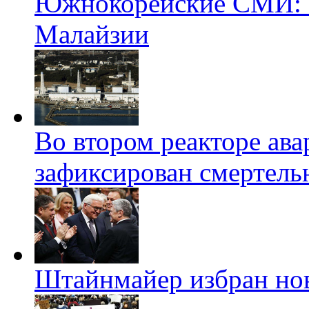
Южнокорейские СМИ: б
Малайзии
Во втором реакторе ав
зафиксирован смертель
Штайнмайер избран но