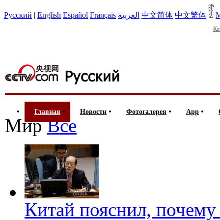
Русский
|
English
Español
Français
العربية
中文简体
中文繁体
М
Ко
Главная
Новости
Фотогалерея
App
Мир
Все
Китай пояснил, почему