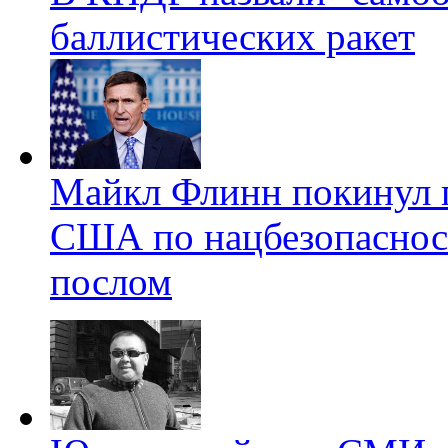
баллистических ракет
Майкл Флинн покинул п
США по нацбезопасност
послом