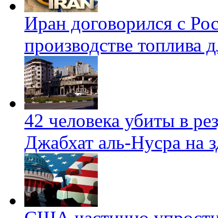
Иран договорился с Ро
производстве топлива 
42 человека убиты в ре
Джабхат аль-Нусра на 
США частично упрости