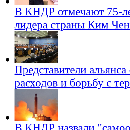
В КНДР отмечают 75-ле
лидера страны Ким Чен
Представители альянса
расходов и борьбу с т
В КНДР назвали "само