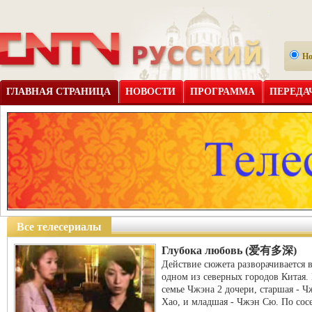
Н
ГЛАВНАЯ СТРАНИЦА
НОВОСТИ
ПРОГРАММА
ПЕРЕДА
Все телесериалы
Глубока любовь (爱有多深)
Действие сюжета разворачивается 
одном из северных городов Китая.
семье Чжэна 2 дочери, старшая - Ч
Хао, и младшая - Чжэн Сю. По сос