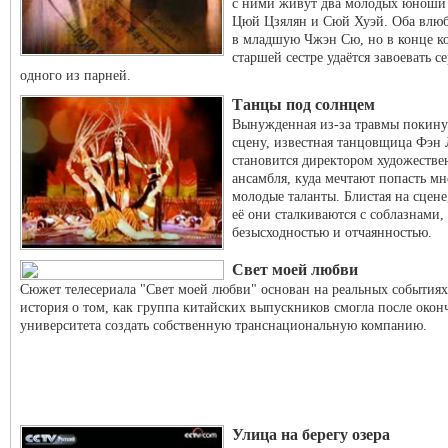
с ними живут два молодых юноши
Цюй Цзялян и Сюй Хуэй. Оба влю
в младшую Чжэн Сю, но в конце к
старшей сестре удаётся завоевать с
одного из парней.
Танцы под солнцем
Вынужденная из-за травмы покину
сцену, известная танцовщица Фэн
становится директором художестве
ансамбля, куда мечтают попасть мн
молодые таланты. Блистая на сцене
её они сталкиваются с соблазнами,
безысходностью и отчаянностью.
Свет моей любви
Сюжет телесериала "Свет моей любви" основан на реальных событиях
история о том, как группа китайских выпускников смогла после окон
университета создать собственную транснациональную компанию.
Улица на берегу озера