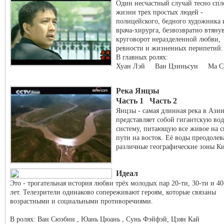
Один несчастный случай тесно спл
жизни трех простых людей -
полицейского, бедного художника 
врача-хирурга, безвозвратно втяну
круговорот неразделенной любви,
ревности и жизненных перипетий.
В главных ролях:
Хуан Лэй Ван Цзиньсун Ма С
Река Янцзы
Часть 1
Часть 2
Янцзы - самая длинная река в Ази
представляет собой гигантскую во
систему, питающую все живое на с
пути на восток. Её воды преодоле
различные географические зоны Ки
Идеал
Это - трогательная история любви трёх молодых пар 20-ти, 30-ти и 40
лет. Телезрители одинаково сопереживают героям, которые связаны
возрастными и социальными противоречиями.
В ролях: Ван Сюэбин , Юань Цюань , Сунь Фэйфэй, Цзян Кай