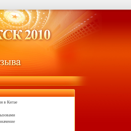
я в Китае
вызовами
значение