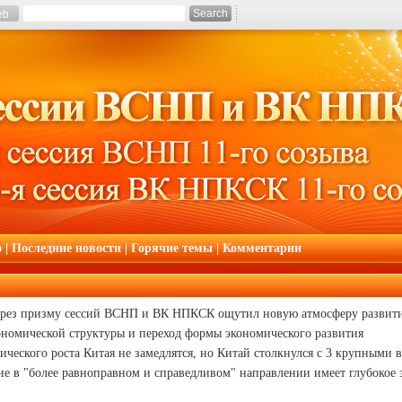
Search
eb
о
|
Последние новости
|
Горячие темы
|
Комментарии
рез призму сессий ВСНП и ВК НПКСК ощутил новую атмосферу развити
ономической структуры и переход формы экономического развития
ческого роста Китая не замедлятся, но Китай столкнулся с 3 крупными 
 в "более равноправном и справедливом" направлении имеет глубокое 