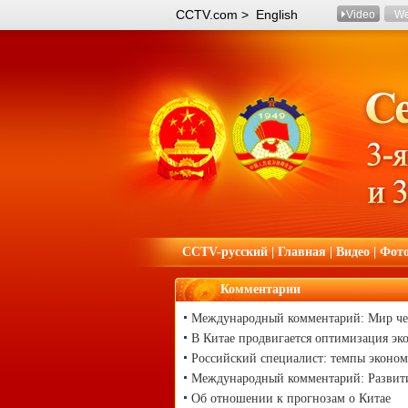
CCTV.com > English
Video
W
CCTV-русский
|
Главная
|
Видео
|
Фот
Комментарии
Международный комментарий: Мир че
В Китае продвигается оптимизация эк
Российский специалист: темпы экономи
Международный комментарий: Развитие
Об отношении к прогнозам о Китае