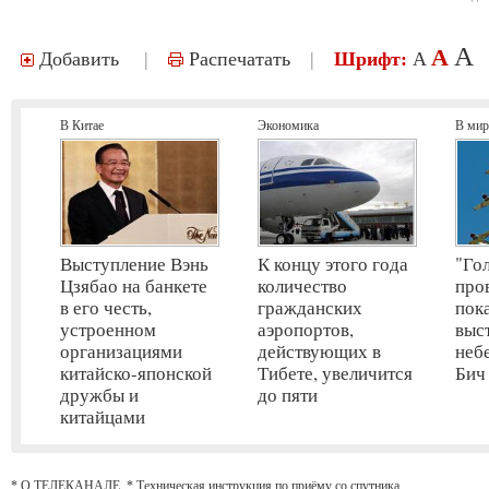
A
A
Добавить
|
Распечатать
|
Шрифт:
A
В Китае
Экономика
В мир
Выступление Вэнь
К концу этого года
"Го
Цзябао на банкете
количество
про
в его честь,
гражданских
пок
устроенном
аэропортов,
выс
организациями
действующих в
неб
китайско-японской
Тибете, увеличится
Бич
дружбы и
до пяти
китайцами
* О ТЕЛЕКАНАЛЕ
*
Техническая инструкция по приёму со спутника