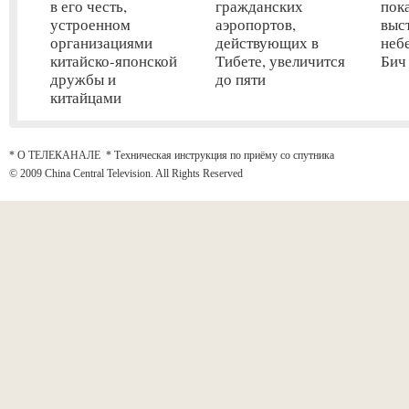
в его честь,
гражданских
пок
устроенном
аэропортов,
выс
организациями
действующих в
неб
китайско-японской
Тибете, увеличится
Бич
дружбы и
до пяти
китайцами
* О ТЕЛЕКАНАЛЕ
*
Техническая инструкция по приёму со спутника
© 2009 China Central Television. All Rights Reserved