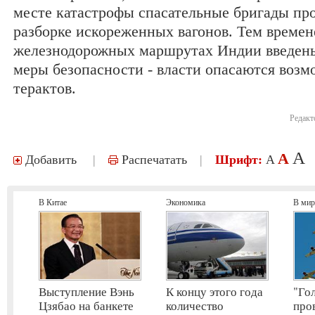
месте катастрофы спасательные бригады пр
разборке искореженных вагонов. Тем времен
железнодорожных маршрутах Индии введе
меры безопасности - власти опасаются воз
терактов.
Редакт
A
A
Добавить
|
Распечатать
|
Шрифт:
A
В Китае
Экономика
В мир
Выступление Вэнь
К концу этого года
"Го
Цзябао на банкете
количество
про