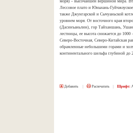
моря) – высочайшей вершиной мира. Вт
Лессовое плато и Юньнань-Гуйчжоуское
также Джунгарской и Сычуаньской котло
уровнем моря. От восточного края втор
(Дасинъаньлин), гор Тайханшань, Ушань
лестницы, ее высота снижается до 1000 
Северо-Восточная, Северо-Китайская ра
обрамленные небольшими горами и холм
континентального шельфа глубиной до 2
Добавить
|
Распечатать
|
Шрифт: