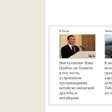
В Китае
Экон
Выступление Вэнь
К к
Цзябао на банкете
кол
в его честь,
гра
устроенном
аэр
организациями
дей
китайско-японской
Тиб
дружбы и
до 
китайцами