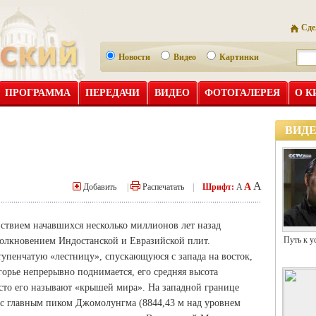
Сде
Новости
Видео
Картинки
ПРОГРАММА
ПЕРЕДАЧИ
ВИДЕО
ФОТОГАЛЕРЕЯ
О К
ВИД
A
A
Добавить
|
Распечатать
|
Шрифт:
A
ствием начавшихся несколько миллионов лет назад
Путь к у
толкновением Индостанской и Евразийской плит.
упенчатую «лестницу», спускающуюся с запада на восток,
горье непрерывно поднимается, его средняя высота
сто его называют «крышей мира». На западной границе
с главным пиком Джомолунгма (8844,43 м над уровнем