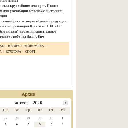
ского языка"
н стал крупнейшим для пров. Цзянси
м для реализации сельскохозяйственной
кции
тельный рост экспорта обувной продукции
тайской провинции Цзянси в США и ЕС
бые ангелы" провели показательное
ление в небе над Джонс Бич
ТАЕ
|
В МИРЕ
|
ЭКОНОМИКА
|
КА
|
КУЛЬТУРА
|
СПОРТ
Архив
август 2026
пн
вт
ср
чт
пт
сб
27
28
29
30
31
1
3
4
5
6
7
8