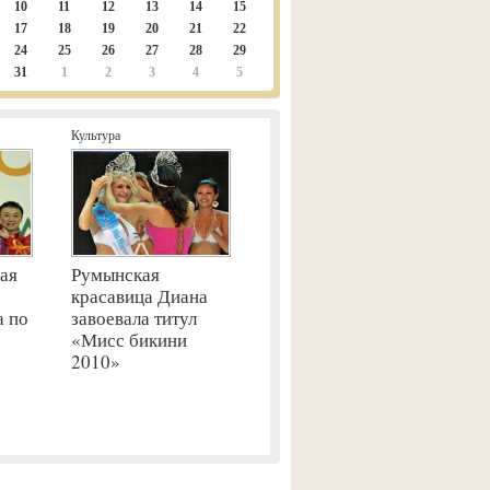
10
11
12
13
14
15
17
18
19
20
21
22
24
25
26
27
28
29
31
1
2
3
4
5
Культура
ая
Румынская
красавица Диана
а по
завоевала титул
«Мисс бикини
2010»