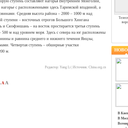
орую ступень составляют нагорья Внутренней Монголии,
 нагорье с расположенными здесь Таримской впадиной, а
винами. Средняя высота района – 2000 – 1000 м над
Телесе
ой ступени – восточных отрогов Большого Хингана
воро
 и Сюэфэншань – на восток простирается третья ступень
– 500 м над уровнем моря. Здесь с севера на юг расположены
внины и равнина среднего и нижнего течения Янцзы,
ами. Четвертая ступень – обширные участки
НОВО
00 м.
Редактор:
Yang Li |
Источник:
China.org.cn
A
A
A
В Киев
В Моск
Всемир