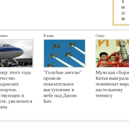
9
16
23
30
омика
В мире
Спорт
онцу этого года
"Голубые ангелы"
Мужская сборн
ичество
провели
Китая выиграла
жданских
показательное
чемпионат мир
опортов,
выступление в
настольному
ствующих в
небе над Джонс
теннису
ете, увеличится
Бич
пяти