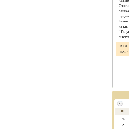
китай
Сянга
рынко
проду
Значи
из ки
"Голу
выступ
В КИ
НАУ
вс
26
2