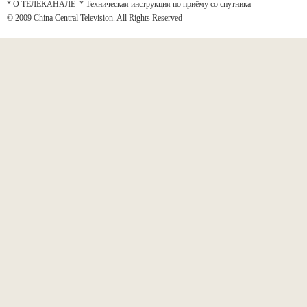
* О ТЕЛЕКАНАЛЕ
*
Техническая инструкция по приёму со спутника
© 2009 China Central Television. All Rights Reserved