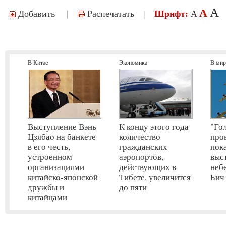
A
A
Добавить
|
Распечатать
|
Шрифт:
A
В Китае
Экономика
В мир
Выступление Вэнь
К концу этого года
"Го
Цзябао на банкете
количество
про
в его честь,
гражданских
пок
устроенном
аэропортов,
выс
организациями
действующих в
неб
китайско-японской
Тибете, увеличится
Бич
дружбы и
до пяти
китайцами