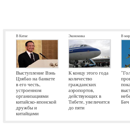
В Китае
Экономика
В мир
Выступление Вэнь
К концу этого года
"Го
Цзябао на банкете
количество
про
в его честь,
гражданских
пок
устроенном
аэропортов,
выс
организациями
действующих в
неб
китайско-японской
Тибете, увеличится
Бич
дружбы и
до пяти
китайцами