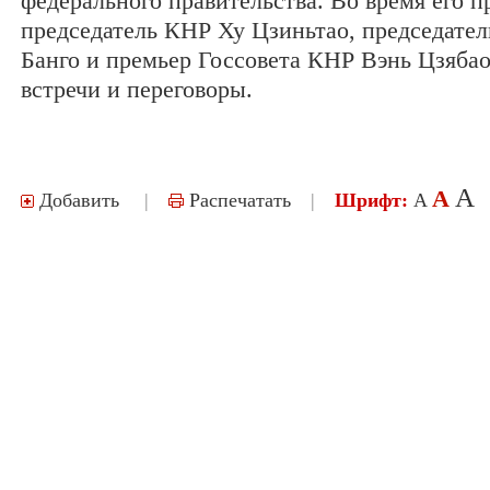
федерального правительства. Во время его 
председатель КНР Ху Цзиньтао, председат
Банго и премьер Госсовета КНР Вэнь Цзябао
встречи и переговоры.
A
A
Добавить
|
Распечатать
|
Шрифт:
A