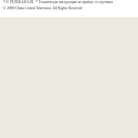
* О ТЕЛЕКАНАЛЕ
*
Техническая инструкция по приёму со спутника
© 2009 China Central Television. All Rights Reserved