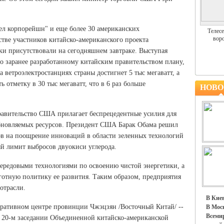
ел корпорейшн" и еще более 30 американских
Телесе
воро
тве участников китайско-американского проекта
ики присутствовали на сегодняшнем завтраке. Выступая
но заранее разработанному китайским правительством плану,
а ветроэлектростанциях страны достигнет 5 тыс мегаватт, а
 отметку в 30 тыс мегаватт, что в 6 раз больше
НОВО
равительство США прилагает беспрецедентные усилия для
бновляемых ресурсов. Президент США Барак Обама решил
ов на поощрение инноваций в области зеленных технологий
й лимит выбросов двуокиси углерода.
ередовыми технологиями по освоению чистой энергетики, а
ьготную политику ее развития. Таким образом, предприятия
отрасли.
В Киев
тративном центре провинции Чжэцзян /Восточный Китай/ --
В Моск
Всемир
я 20-м заседании Объединенной китайско-американской