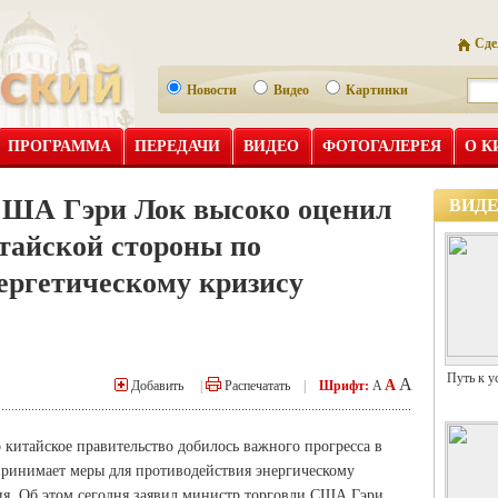
Сде
Новости
Видео
Картинки
ПРОГРАММА
ПЕРЕДАЧИ
ВИДЕО
ФОТОГАЛЕРЕЯ
О К
США Гэри Лок высоко оценил
ВИД
тайской стороны по
ергетическому кризису
Путь к у
A
A
Добавить
|
Распечатать
|
Шрифт:
A
то китайское правительство добилось важного прогресса в
принимает меры для противодействия энергическому
ия. Об этом сегодня заявил министр торговли США Гэри