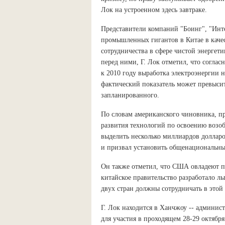
Лок на устроенном здесь завтраке.
Представители компаний "Боинг", "Инт
промышленных гигантов в Китае в качес
сотрудничества в сфере чистой энергет
перед ними, Г. Лок отметил, что соглас
к 2010 году выработка электроэнергии н
фактический показатель может превысить
запланированного.
По словам американского чиновника, п
развития технологий по освоению возо
выделить несколько миллиардов доллар
и призвал установить общенациональны
Он также отметил, что США овладеют п
китайское правительство разработало л
двух стран должны сотрудничать в этой 
Г. Лок находится в Ханчжоу -- админис
для участия в проходящем 28-29 октябр