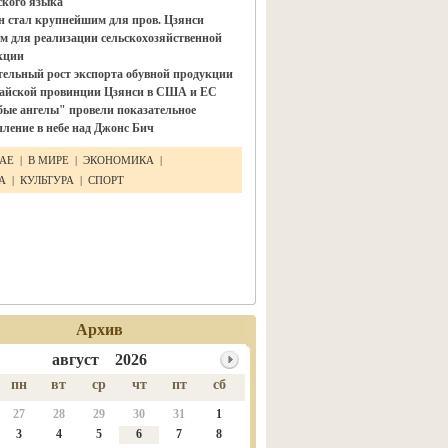
ского языка"
н стал крупнейшим для пров. Цзянси
м для реализации сельскохозяйственной
кции
тельный рост экспорта обувной продукции
тайской провинции Цзянси в США и ЕС
бые ангелы" провели показательное
ление в небе над Джонс Бич
ТАЕ
|
В МИРЕ
|
ЭКОНОМИКА
|
КА
|
КУЛЬТУРА
|
СПОРТ
Архив
август 2026
пн
вт
ср
чт
пт
сб
27
28
29
30
31
1
3
4
5
6
7
8