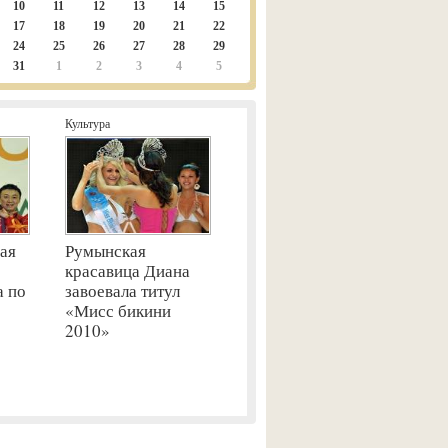
10
11
12
13
14
15
17
18
19
20
21
22
24
25
26
27
28
29
31
1
2
3
4
5
Культура
ая
Румынская
красавица Диана
а по
завоевала титул
«Мисс бикини
2010»