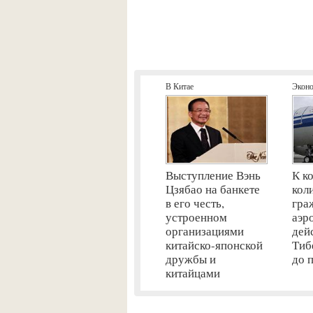
В Китае
Экон
Выступление Вэнь
К к
Цзябао на банкете
кол
в его честь,
гра
устроенном
аэр
организациями
дей
китайско-японской
Тиб
дружбы и
до 
китайцами