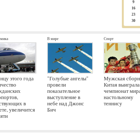
9
16
23
30
омика
В мире
Спорт
онцу этого года
"Голубые ангелы"
Мужская сборн
ичество
провели
Китая выиграла
жданских
показательное
чемпионат мир
опортов,
выступление в
настольному
ствующих в
небе над Джонс
теннису
ете, увеличится
Бич
пяти