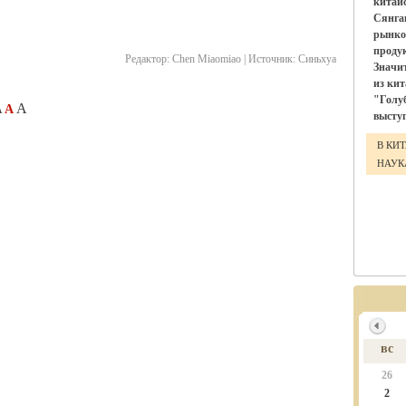
китай
Сянга
рынко
проду
Редактор:
Chen Miaomiao |
Источник:
Синьхуа
Значи
из ки
"Голу
A
A
A
выступ
В КИ
НАУ
вс
26
2