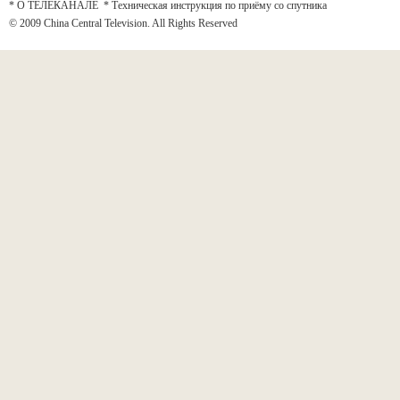
* О ТЕЛЕКАНАЛЕ
*
Техническая инструкция по приёму со спутника
© 2009 China Central Television. All Rights Reserved