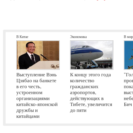
В Китае
Экономика
В мир
Выступление Вэнь
К концу этого года
"Го
Цзябао на банкете
количество
про
в его честь,
гражданских
пок
устроенном
аэропортов,
выс
организациями
действующих в
неб
китайско-японской
Тибете, увеличится
Бич
дружбы и
до пяти
китайцами