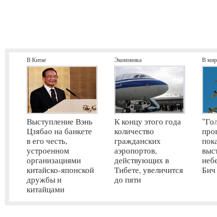
В Китае
Экономика
В мир
Выступление Вэнь
К концу этого года
"Го
Цзябао на банкете
количество
про
в его честь,
гражданских
пок
устроенном
аэропортов,
выс
организациями
действующих в
неб
китайско-японской
Тибете, увеличится
Бич
дружбы и
до пяти
китайцами