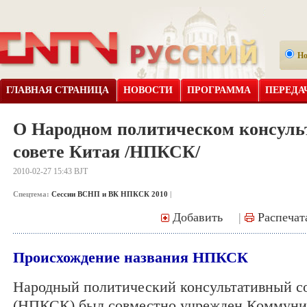
Н
ГЛАВНАЯ СТРАНИЦА
НОВОСТИ
ПРОГРАММА
ПЕРЕДА
О Народном политическом консуль
совете Китая /НПКСК/
2010-02-27 15:43 BJT
Спецтема:
Сессии ВСНП и ВК НПКСК 2010
|
Добавить
|
Распечат
Происхождение названия НПКСК
Народный политический консультативный с
(НПКСК) был совместно учрежден Коммуни