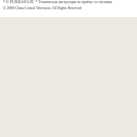
* О ТЕЛЕКАНАЛЕ
*
Техническая инструкция по приёму со спутника
© 2009 China Central Television. All Rights Reserved