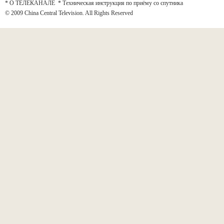
* О ТЕЛЕКАНАЛЕ
*
Техническая инструкция по приёму со спутника
© 2009 China Central Television. All Rights Reserved