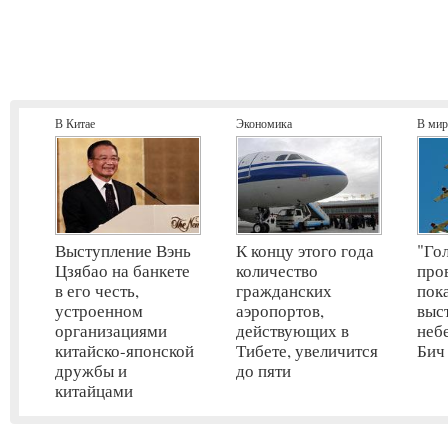
В Китае
Экономика
В мир
Выступление Вэнь
К концу этого года
"Го
Цзябао на банкете
количество
про
в его честь,
гражданских
пок
устроенном
аэропортов,
выс
организациями
действующих в
неб
китайско-японской
Тибете, увеличится
Бич
дружбы и
до пяти
китайцами