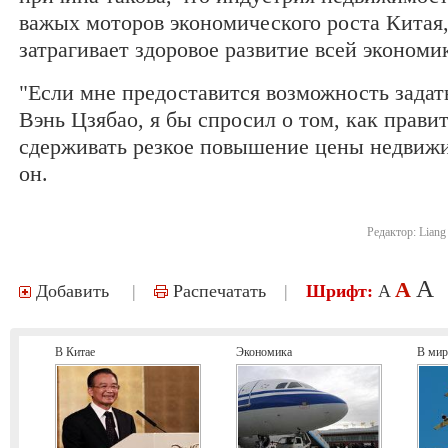
важых моторов экономического роста Китая
затрагивает здоровое развитие всей экономи
"Если мне предоставится возможность задат
Вэнь Цзябао, я бы спросил о том, как прави
сдерживать резкое повышение цены недвижи
он.
Редактор:
Liang
A
A
Добавить
|
Распечатать
|
Шрифт:
A
В Китае
Экономика
В мир