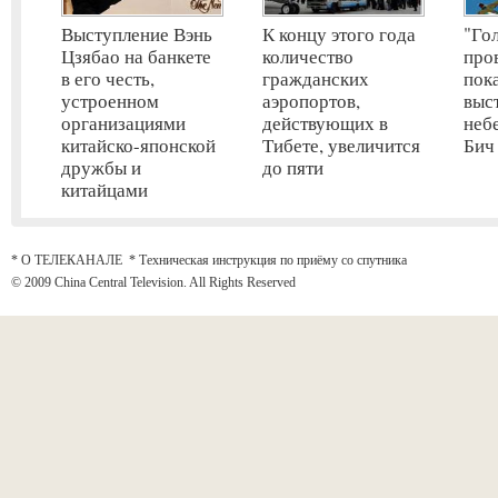
Выступление Вэнь
К концу этого года
"Го
Цзябао на банкете
количество
про
в его честь,
гражданских
пок
устроенном
аэропортов,
выс
организациями
действующих в
неб
китайско-японской
Тибете, увеличится
Бич
дружбы и
до пяти
китайцами
* О ТЕЛЕКАНАЛЕ
*
Техническая инструкция по приёму со спутника
© 2009 China Central Television. All Rights Reserved