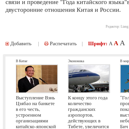
связи и проведение "Года китайского языка"
двусторонние отношения Китая и России.
Редактор:
Liang
A
A
Добавить
|
Распечатать
|
Шрифт:
A
В Китае
Экономика
В мир
Выступление Вэнь
К концу этого года
"Го
Цзябао на банкете
количество
про
в его честь,
гражданских
пок
устроенном
аэропортов,
выс
организациями
действующих в
неб
китайско-японской
Тибете, увеличится
Бич