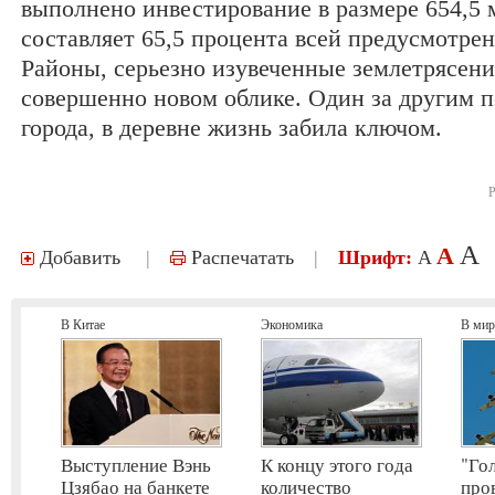
выполнено инвестирование в размере 654,5 
составляет 65,5 процента всей предусмотре
Районы, серьезно изувеченные землетрясени
совершенно новом облике. Один за другим 
города, в деревне жизнь забила ключом.
Р
A
A
Добавить
|
Распечатать
|
Шрифт:
A
В Китае
Экономика
В мир
Выступление Вэнь
К концу этого года
"Го
Цзябао на банкете
количество
про