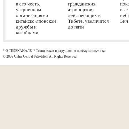
в его честь,
гражданских
пок
устроенном
аэропортов,
выс
организациями
действующих в
неб
китайско-японской
Тибете, увеличится
Бич
дружбы и
до пяти
китайцами
* О ТЕЛЕКАНАЛЕ
*
Техническая инструкция по приёму со спутника
© 2009 China Central Television. All Rights Reserved