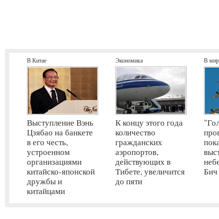
В Китае
Экономика
В мир
Выступление Вэнь
К концу этого года
"Го
Цзябао на банкете
количество
про
в его честь,
гражданских
пок
устроенном
аэропортов,
выс
организациями
действующих в
неб
китайско-японской
Тибете, увеличится
Бич
дружбы и
до пяти
китайцами