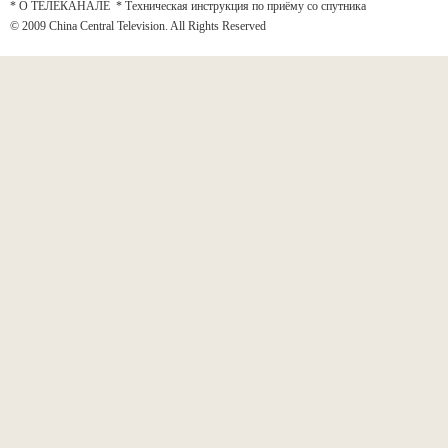
* О ТЕЛЕКАНАЛЕ
*
Техническая инструкция по приёму со спутника
© 2009 China Central Television. All Rights Reserved