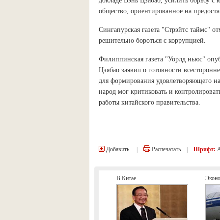
докладе Вэнь Цзябао, усилить борьбу с
общество, ориентированное на предоста
Сингапурская газета "Стрэйтс таймс" от
решительно бороться с коррупцией.
Филиппинская газета "Уорлд ньюс" опуб
Цзябао заявил о готовности всесторон
для формирования удовлетворяющего наро
народ мог критиковать и контролироват
работы китайского правительства.
Добавить
|
Распечатать
|
Шрифт:
В Китае
Экон