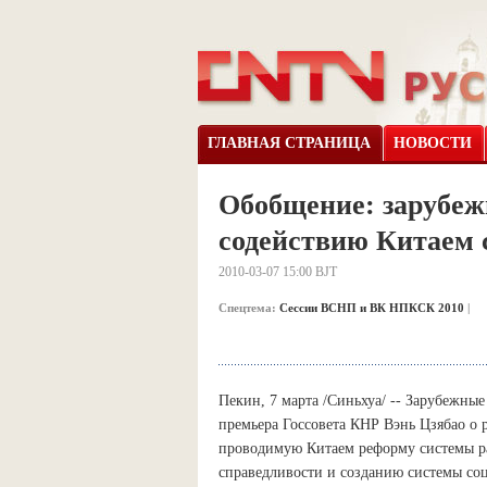
ГЛАВНАЯ СТРАНИЦА
НОВОСТИ
Обобщение: зарубе
содействию Китаем 
2010-03-07 15:00 BJT
Спецтема:
Сессии ВСНП и ВК НПКСК 2010
|
Пекин, 7 марта /Синьхуа/ -- Зарубежны
премьера Госсовета КНР Вэнь Цзябао о 
проводимую Китаем реформу системы ра
справедливости и созданию системы соц