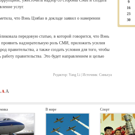
 коррупцией, ужесточить надзор со стороны СМИ и создать
9
вление услуг.
16
23
метила, что Вэнь Цзябао в докладе заявил о намерении
30
ликовала передовую статью, в которой говорится, что Вэнь
не проявить надзирательную роль СМИ, приложить усилия
д правительства, а также создать условия для того, чтобы
ь работу правительства. Это будет направлением и целью
Редактор:
Yang Li |
Источник:
Синьхуа
A
A
A
омика
В мире
Спорт