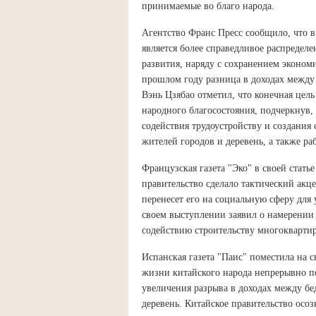
принимаемые во благо народа.
Агентство Франс Пресс сообщило, что в
является более справедливое распределе
развития, наряду с сохранением экономи
прошлом году разница в доходах между
Вэнь Цзябао отметил, что конечная цел
народного благосостояния, подчеркнув,
содействия трудоустройству и создания
жителей городов и деревень, а также ра
Французская газета "Эко" в своей стать
правительство сделало тактический акце
перенесет его на социальную сферу для
своем выступлении заявил о намерении
содействию строительству многоквартир
Испанская газета "Паис" поместила на с
жизни китайского народа непрерывно по
увеличения разрыва в доходах между б
деревень. Китайское правительство ос