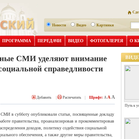
Сде
Новости
Видео
Картинки
ПРОГРАММА
ПЕРЕДАЧИ
ВИДЕО
ФОТОГАЛЕРЕЯ
О К
жные СМИ уделяют внимание
ВИД
социальной справедливости
A
A
Добавить
|
Распечатать
|
Шрифт:
A
Путь к у
е СМИ в субботу опубликовали статьи, посвященные докладу
работе правительства, проанализировав и прокомментировав
спределения доходов, политику содействия социальной
иального обеспечения, а также другие меры правительства,