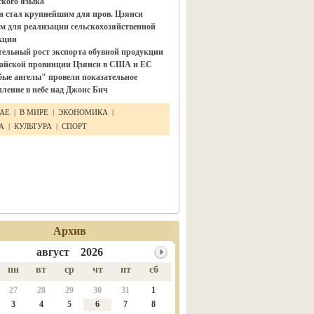
ского языка"
н стал крупнейшим для пров. Цзянси
м для реализации сельскохозяйственной
кции
тельный рост экспорта обувной продукции
тайской провинции Цзянси в США и ЕС
бые ангелы" провели показательное
ление в небе над Джонс Бич
ТАЕ
|
В МИРЕ
|
ЭКОНОМИКА
|
КА
|
КУЛЬТУРА
|
СПОРТ
Архив
август 2026
пн
вт
ср
чт
пт
сб
27
28
29
30
31
1
3
4
5
6
7
8