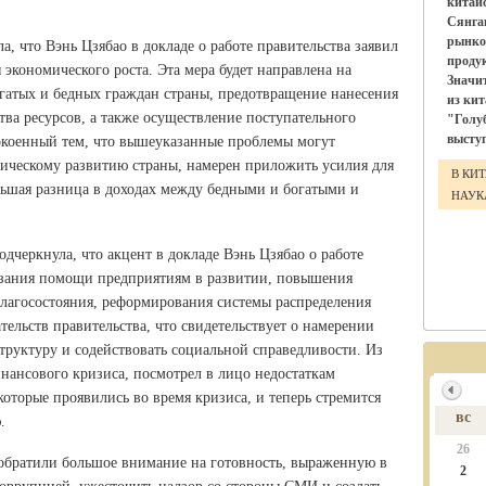
китай
Сянга
рынко
а, что Вэнь Цзябао в докладе о работе правительства заявил
проду
экономического роста. Эта мера будет направлена на
Значи
гатых и бедных граждан страны, предотвращение нанесения
из ки
тва ресурсов, а также осуществление поступательного
"Голу
выступ
покоенный тем, что вышеуказанные проблемы могут
мическому развитию страны, намерен приложить усилия для
В КИ
льшая разница в доходах между бедными и богатыми и
НАУ
одчеркнула, что акцент в докладе Вэнь Цзябао о работе
казания помощи предприятиям в развитии, повышения
благосостояния, реформирования системы распределения
тельств правительства, что свидетельствует о намерении
руктуру и содействовать социальной справедливости. Из
инансового кризиса, посмотрел в лицо недостаткам
оторые проявились во время кризиса, и теперь стремится
вс
.
26
обратили большое внимание на готовность, выраженную в
2