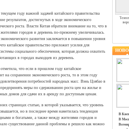
 текущем году важной задачей китайского правительства
Телесе
ние результатов, достигнутых в ходе экономического
воро
ческого роста. Власти Китая обратили внимание на то, что в
 жителями городов и деревень по-прежнему увеличивалась.
ь экономического развития заключается в повышении уровня
 что китайское правительство приложит усилия для
НОВО
 системы социального обеспечения, которая должна охватить
ботающих в городах выходцев из деревень.
е отметила, что если в прошлом году китайское
нт на сохранении экономического роста, то в этом году
 удовлетворения потребностей народных масс. Вэнь Цзябао в
 предпринять меры по сдерживанию роста цен на жилье и
ных домов для сдачи их в аренду по доступным ценам.
воих страницах статью, в которой указывается, что уровень
вышается, но в последнее время наметилась тенденция
В Киев
едными и богатыми, а также между жителями городов и
В Моск
ознало существование данной проблемы и решило как можно
Всемир