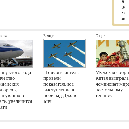
9
16
23
30
омика
В мире
Спорт
онцу этого года
"Голубые ангелы"
Мужская сборн
ичество
провели
Китая выиграла
жданских
показательное
чемпионат мир
опортов,
выступление в
настольному
ствующих в
небе над Джонс
теннису
ете, увеличится
Бич
пяти