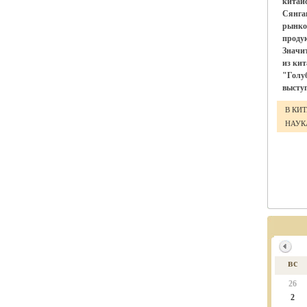
китай
Сянга
рынко
проду
Значи
из ки
"Голу
выступ
В КИ
НАУ
вс
26
2