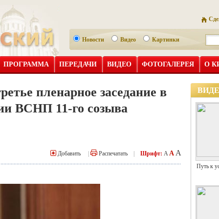
Сде
Новости
Видео
Картинки
ПРОГРАММА
ПЕРЕДАЧИ
ВИДЕО
ФОТОГАЛЕРЕЯ
О К
ретье пленарное заседание в
ВИД
сии ВСНП 11-го созыва
A
A
Добавить
|
Распечатать
|
Шрифт:
A
Путь к у