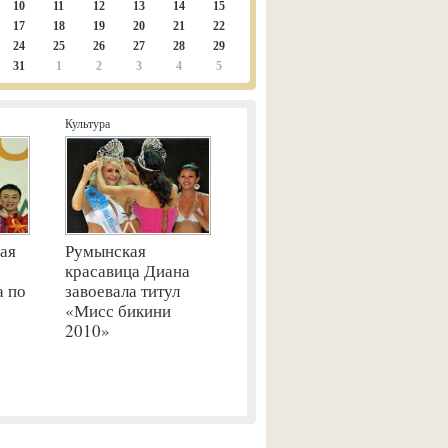
10
11
12
13
14
15
17
18
19
20
21
22
24
25
26
27
28
29
31
1
2
3
4
5
Культура
ая
Румынская
красавица Диана
а по
завоевала титул
«Мисс бикини
2010»