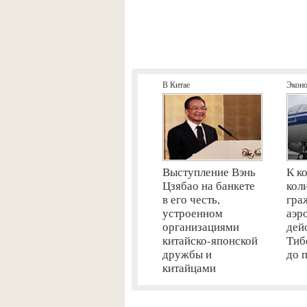
В Китае
Экон
Выступление Вэнь
К к
Цзябао на банкете
кол
в его честь,
гра
устроенном
аэр
организациями
дей
китайско-японской
Тиб
дружбы и
до 
китайцами