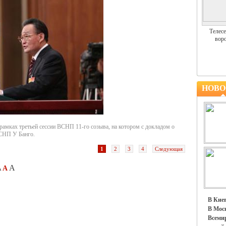
Телесе
воро
НОВО
 рамках третьей сессии ВСНП 11-го созыва, на котором с докладом о
СНП У Банго.
1
2
3
4
Следующая
A
A
A
В Киев
В Моск
Всемир