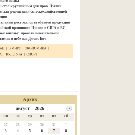
ского языка"
н стал крупнейшим для пров. Цзянси
м для реализации сельскохозяйственной
кции
тельный рост экспорта обувной продукции
тайской провинции Цзянси в США и ЕС
бые ангелы" провели показательное
ление в небе над Джонс Бич
ТАЕ
|
В МИРЕ
|
ЭКОНОМИКА
|
КА
|
КУЛЬТУРА
|
СПОРТ
Архив
август 2026
пн
вт
ср
чт
пт
сб
27
28
29
30
31
1
3
4
5
6
7
8