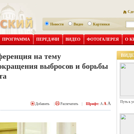
Сде
Новости
Видео
Картинки
ПРОГРАММА
ПЕРЕДАЧИ
ВИДЕО
ФОТОГАЛЕРЕЯ
О К
ференция на тему
ВИД
сокращения выбросов и борьбы
та
Путь к у
A
A
Добавить
|
Распечатать
|
Шрифт:
A