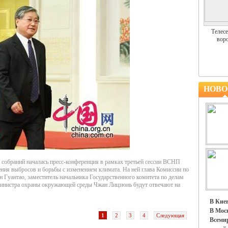
Телесе
воро
НОВО
 собраний началась пресс-конференция в рамках третьей сессии ВСНП
ения выбросов и борьбы с изменением климата. На ней глава Комиссии по
Гуантао, заместитель начальника Государственного комитета по делам
 министра охраны окружающей среды Чжан Лицзюнь будут отвечают на
В Киев
В Моск
1
2
3
4
Следующая
Всемир