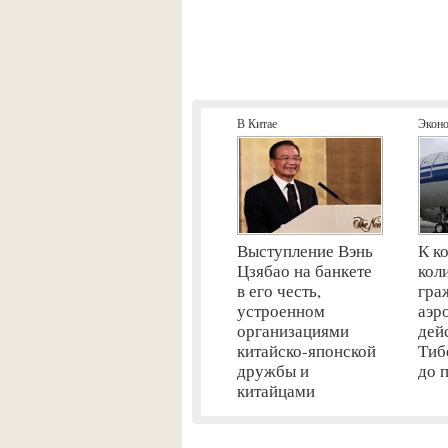
В Китае
Экон
Выступление Вэнь
К к
Цзябао на банкете
кол
в его честь,
гра
устроенном
аэр
организациями
дей
китайско-японской
Тиб
дружбы и
до 
китайцами