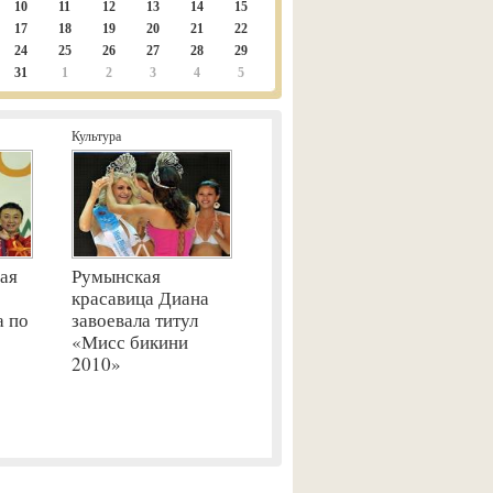
10
11
12
13
14
15
17
18
19
20
21
22
24
25
26
27
28
29
31
1
2
3
4
5
Культура
ая
Румынская
красавица Диана
а по
завоевала титул
«Мисс бикини
2010»