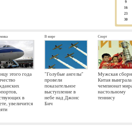
9
16
23
30
омика
В мире
Спорт
онцу этого года
"Голубые ангелы"
Мужская сборн
ичество
провели
Китая выиграла
жданских
показательное
чемпионат мир
опортов,
выступление в
настольному
ствующих в
небе над Джонс
теннису
ете, увеличится
Бич
пяти