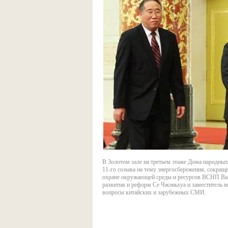
В Золотом зале на третьем этаже Дома народных
11-го созыва на тему энергосбережения, сокращ
охране окружающей среды и ресурсов ВСНП Ван 
развития и реформ Се Чжэньхуа и заместитель
вопросы китайских и зарубежных СМИ.