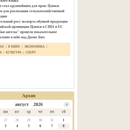
ского языка"
н стал крупнейшим для пров. Цзянси
м для реализации сельскохозяйственной
кции
тельный рост экспорта обувной продукции
тайской провинции Цзянси в США и ЕС
бые ангелы" провели показательное
ление в небе над Джонс Бич
ТАЕ
|
В МИРЕ
|
ЭКОНОМИКА
|
КА
|
КУЛЬТУРА
|
СПОРТ
Архив
август 2026
пн
вт
ср
чт
пт
сб
27
28
29
30
31
1
3
4
5
6
7
8