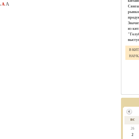
китай
A
A
A
Сянга
рынко
проду
Значи
из ки
"Голу
выступ
В КИ
НАУ
вс
26
2