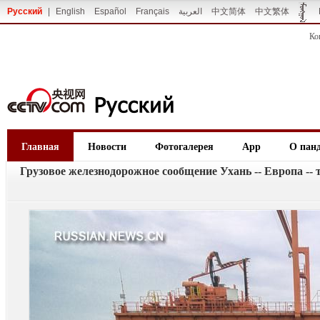
Русский
|
English
Español
Français
العربية
中文简体
中文繁体
Ко
Главная
Новости
Фотогалерея
App
О пан
Грузовое железнодорожное сообщение Ухань -- Европа -