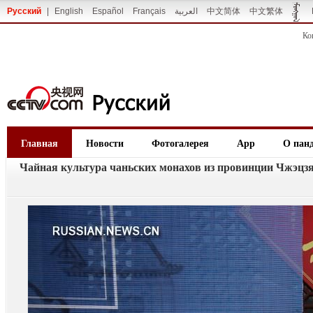
Русский
|
English
Español
Français
العربية
中文简体
中文繁体
Ко
Главная
Новости
Фотогалерея
App
О пан
Чайная культура чаньских монахов из провинции Чжэцз