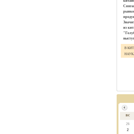
китай
Сянга
рынко
проду
Значи
из ки
"Голу
выступ
В КИ
НАУ
вс
26
2