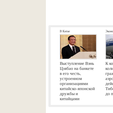
В Китае
Экон
Выступление Вэнь
К к
Цзябао на банкете
кол
в его честь,
гра
устроенном
аэр
организациями
дей
китайско-японской
Тиб
дружбы и
до 
китайцами