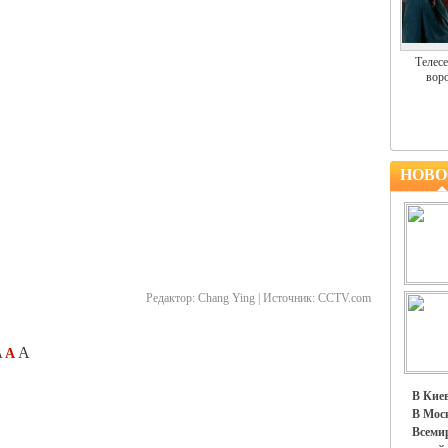
Телесе
воро
НОВО
Редактор:
Chang Ying |
Источник:
CCTV.com
A
A
A
В Киев
В Моск
Всемир