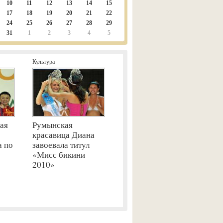
10
11
12
13
14
15
17
18
19
20
21
22
24
25
26
27
28
29
31
1
2
3
4
5
Культура
ая
Румынская
красавица Диана
а по
завоевала титул
«Мисс бикини
2010»