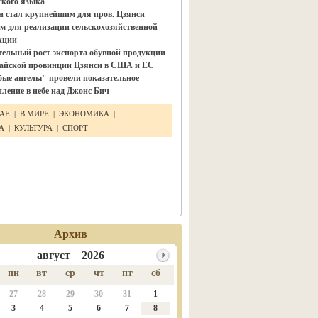
ского языка"
н стал крупнейшим для пров. Цзянси
м для реализации сельскохозяйственной
кции
тельный рост экспорта обувной продукции
тайской провинции Цзянси в США и ЕС
бые ангелы" провели показательное
ление в небе над Джонс Бич
ТАЕ
|
В МИРЕ
|
ЭКОНОМИКА
|
КА
|
КУЛЬТУРА
|
СПОРТ
Архив
август 2026
пн
вт
ср
чт
пт
сб
27
28
29
30
31
1
3
4
5
6
7
8