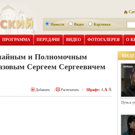
Сде
Новости
Видео
Картинки
ПРОГРАММА
ПЕРЕДАЧИ
ВИДЕО
ФОТОГАЛЕРЕЯ
О К
чайным и Полномочным
ВИД
азовым Сергеем Сергеевичем
A
A
Добавить
|
Распечатать
|
Шрифт:
A
Путь к у