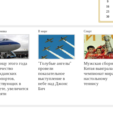
9
16
23
30
омика
В мире
Спорт
онцу этого года
"Голубые ангелы"
Мужская сборн
ичество
провели
Китая выиграла
жданских
показательное
чемпионат мир
опортов,
выступление в
настольному
ствующих в
небе над Джонс
теннису
ете, увеличится
Бич
пяти