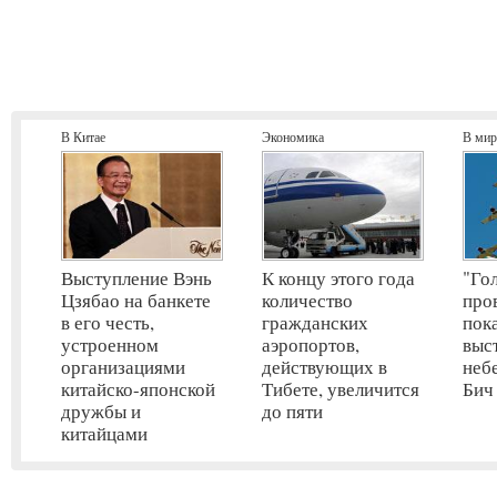
В Китае
Экономика
В мир
Выступление Вэнь
К концу этого года
"Го
Цзябао на банкете
количество
про
в его честь,
гражданских
пок
устроенном
аэропортов,
выс
организациями
действующих в
неб
китайско-японской
Тибете, увеличится
Бич
дружбы и
до пяти
китайцами