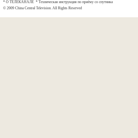
* О ТЕЛЕКАНАЛЕ
*
Техническая инструкция по приёму со спутника
© 2009 China Central Television. All Rights Reserved