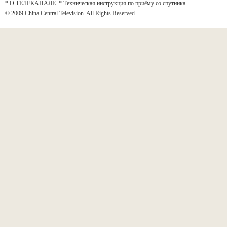
* О ТЕЛЕКАНАЛЕ
*
Техническая инструкция по приёму со спутника
© 2009 China Central Television. All Rights Reserved