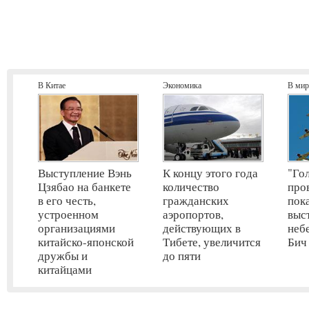
В Китае
Экономика
В мир
Выступление Вэнь
К концу этого года
"Го
Цзябао на банкете
количество
про
в его честь,
гражданских
пок
устроенном
аэропортов,
выс
организациями
действующих в
неб
китайско-японской
Тибете, увеличится
Бич
дружбы и
до пяти
китайцами