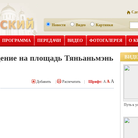
Сде
Новости
Видео
Картинки
ПРОГРАММА
ПЕРЕДАЧИ
ВИДЕО
ФОТОГАЛЕРЕЯ
О К
ение на площадь Тяньаньмэнь
ВИД
A
A
Добавить
|
Распечатать
|
Шрифт:
A
Путь к у