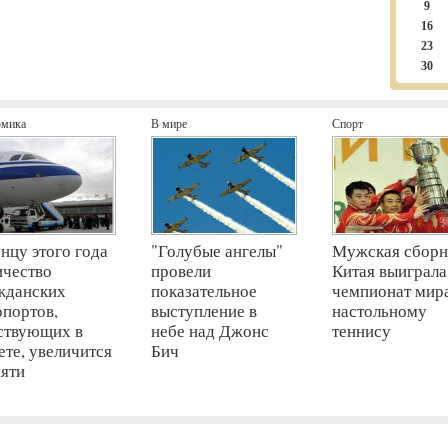
9
16
23
30
омика
В мире
Спорт
онцу этого года
"Голубые ангелы"
Мужская сборн
ичество
провели
Китая выиграла
жданских
показательное
чемпионат мир
опортов,
выступление в
настольному
ствующих в
небе над Джонс
теннису
ете, увеличится
Бич
пяти