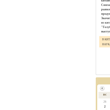
китай
Сянга
рынко
проду
Значи
из ки
"Голу
выступ
В КИ
НАУ
вс
26
2