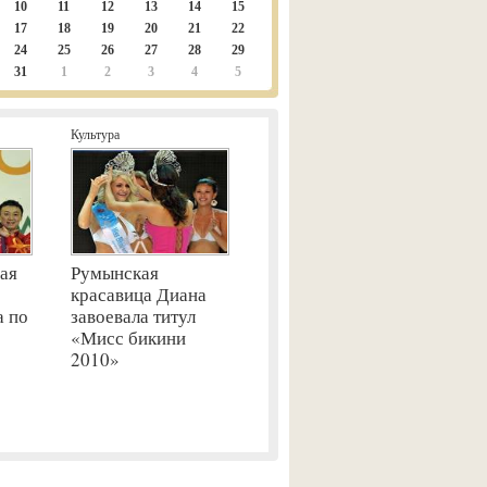
10
11
12
13
14
15
17
18
19
20
21
22
24
25
26
27
28
29
31
1
2
3
4
5
Культура
ая
Румынская
красавица Диана
а по
завоевала титул
«Мисс бикини
2010»