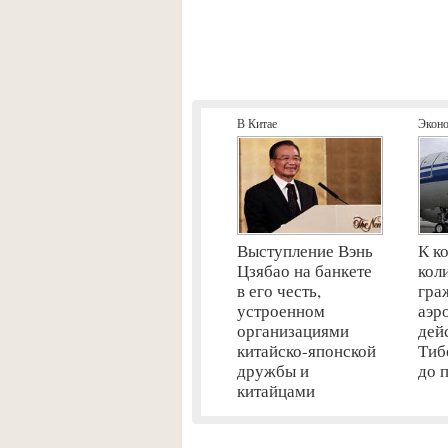
В Китае
Экон
Выступление Вэнь
К к
Цзябао на банкете
кол
в его честь,
гра
устроенном
аэр
организациями
дей
китайско-японской
Тиб
дружбы и
до 
китайцами