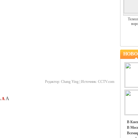
Телесе
воро
НОВО
Редактор:
Chang Ying |
Источник:
CCTV.com
A
A
A
В Киев
В Моск
Всемир