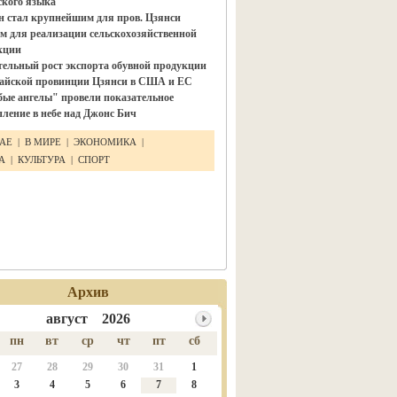
ского языка"
н стал крупнейшим для пров. Цзянси
м для реализации сельскохозяйственной
кции
тельный рост экспорта обувной продукции
тайской провинции Цзянси в США и ЕС
бые ангелы" провели показательное
ление в небе над Джонс Бич
ТАЕ
|
В МИРЕ
|
ЭКОНОМИКА
|
КА
|
КУЛЬТУРА
|
СПОРТ
Архив
август 2026
пн
вт
ср
чт
пт
сб
27
28
29
30
31
1
3
4
5
6
7
8