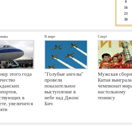
9
16
23
30
омика
В мире
Спорт
онцу этого года
"Голубые ангелы"
Мужская сборн
ичество
провели
Китая выиграла
жданских
показательное
чемпионат мир
опортов,
выступление в
настольному
ствующих в
небе над Джонс
теннису
ете, увеличится
Бич
пяти