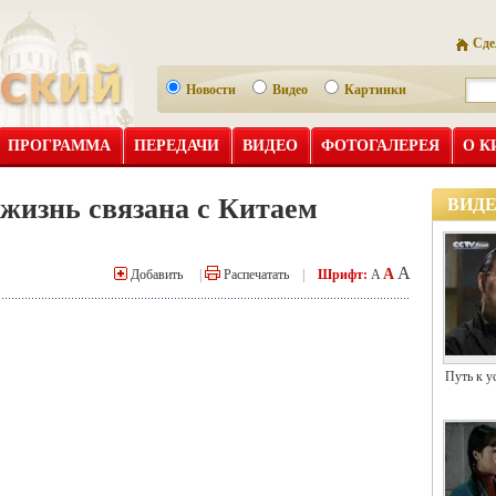
Сде
Новости
Видео
Картинки
ПРОГРАММА
ПЕРЕДАЧИ
ВИДЕО
ФОТОГАЛЕРЕЯ
О К
 жизнь связана с Китаем
ВИД
A
A
Добавить
|
Распечатать
|
Шрифт:
A
Путь к у