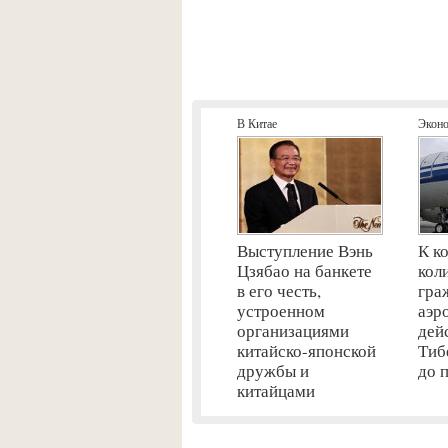
В Китае
Экон
Выступление Вэнь
К к
Цзябао на банкете
кол
в его честь,
гра
устроенном
аэр
организациями
дей
китайско-японской
Тиб
дружбы и
до 
китайцами