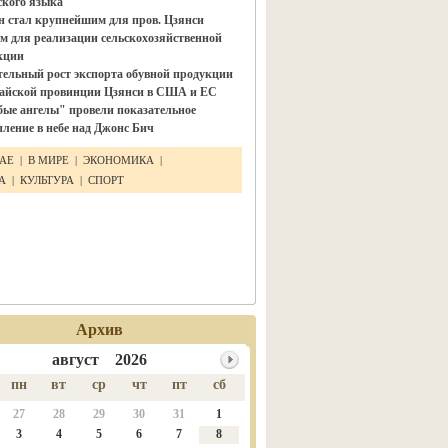
ского языка"
н стал крупнейшим для пров. Цзянси
м для реализации сельскохозяйственной
кции
тельный рост экспорта обувной продукции
тайской провинции Цзянси в США и ЕС
бые ангелы" провели показательное
ление в небе над Джонс Бич
ТАЕ
|
В МИРЕ
|
ЭКОНОМИКА
|
КА
|
КУЛЬТУРА
|
СПОРТ
Архив
август 2026
пн
вт
ср
чт
пт
сб
27
28
29
30
31
1
3
4
5
6
7
8