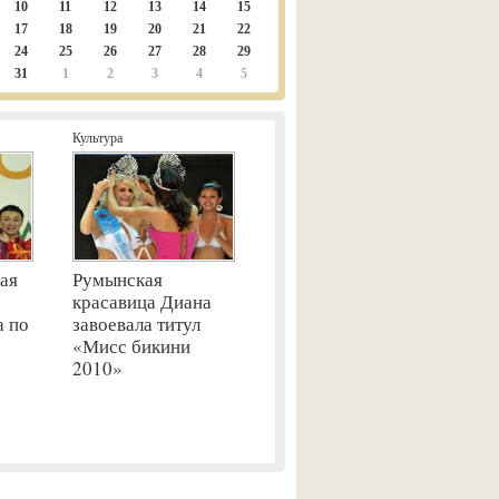
10
11
12
13
14
15
17
18
19
20
21
22
24
25
26
27
28
29
31
1
2
3
4
5
Культура
ая
Румынская
красавица Диана
а по
завоевала титул
«Мисс бикини
2010»