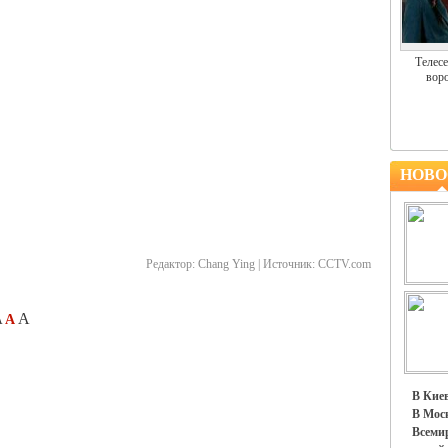
Телесе
воро
НОВО
Редактор:
Chang Ying |
Источник:
CCTV.com
A
A
A
В Киев
В Моск
Всемир