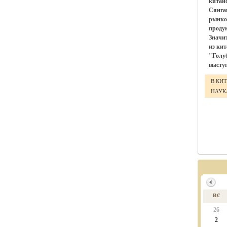
китай
Сянга
рынко
проду
Значи
из ки
"Голу
выступ
В КИ
НАУ
вс
26
2