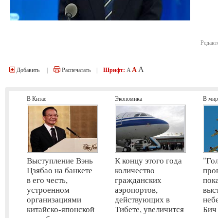
Редакт
A
A
Добавить
|
Распечатать
|
Шрифт:
A
В Китае
Экономика
В мир
Выступление Вэнь
К концу этого года
"Го
Цзябао на банкете
количество
про
в его честь,
гражданских
пок
устроенном
аэропортов,
выс
организациями
действующих в
неб
китайско-японской
Тибете, увеличится
Бич