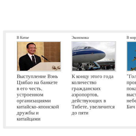
В Китае
Экономика
В мир
Выступление Вэнь
К концу этого года
"Го
Цзябао на банкете
количество
про
в его честь,
гражданских
пок
устроенном
аэропортов,
выс
организациями
действующих в
неб
китайско-японской
Тибете, увеличится
Бич
дружбы и
до пяти
китайцами