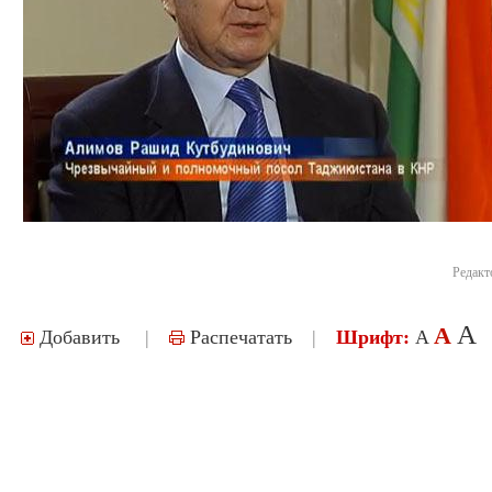
Редакт
A
A
Добавить
|
Распечатать
|
Шрифт:
A