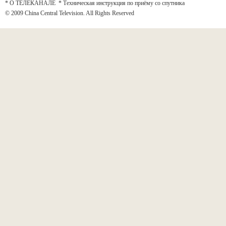
* О ТЕЛЕКАНАЛЕ
*
Техническая инструкция по приёму со спутника
© 2009 China Central Television. All Rights Reserved