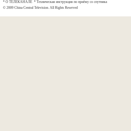
* О ТЕЛЕКАНАЛЕ
*
Техническая инструкция по приёму со спутника
© 2009 China Central Television. All Rights Reserved