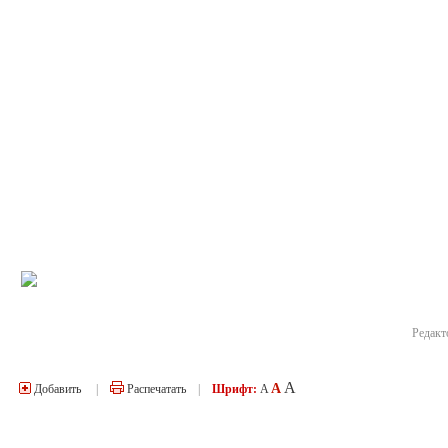
Редакт
A
A
Добавить
|
Распечатать
|
Шрифт:
A