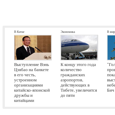
В Китае
Экономика
В мир
Выступление Вэнь
К концу этого года
"Го
Цзябао на банкете
количество
про
в его честь,
гражданских
пок
устроенном
аэропортов,
выс
организациями
действующих в
неб
китайско-японской
Тибете, увеличится
Бич
дружбы и
до пяти
китайцами