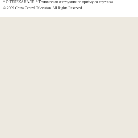
* О ТЕЛЕКАНАЛЕ
*
Техническая инструкция по приёму со спутника
© 2009 China Central Television. All Rights Reserved