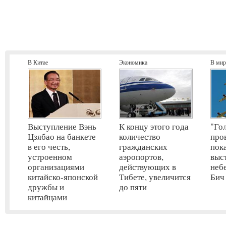
В Китае
Экономика
В мир
Выступление Вэнь
К концу этого года
"Го
Цзябао на банкете
количество
про
в его честь,
гражданских
пок
устроенном
аэропортов,
выс
организациями
действующих в
неб
китайско-японской
Тибете, увеличится
Бич
дружбы и
до пяти
китайцами