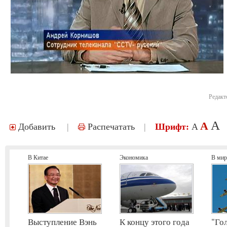
Редакт
A
A
Добавить
|
Распечатать
|
Шрифт:
A
В Китае
Экономика
В мир
Выступление Вэнь
К концу этого года
"Го