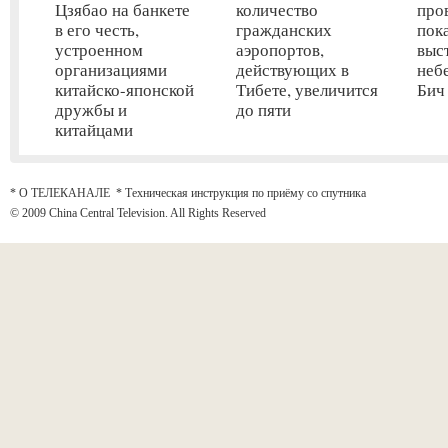
Цзябао на банкете
количество
про
в его честь,
гражданских
пок
устроенном
аэропортов,
выс
организациями
действующих в
неб
китайско-японской
Тибете, увеличится
Бич
дружбы и
до пяти
китайцами
* О ТЕЛЕКАНАЛЕ
*
Техническая инструкция по приёму со спутника
© 2009 China Central Television. All Rights Reserved