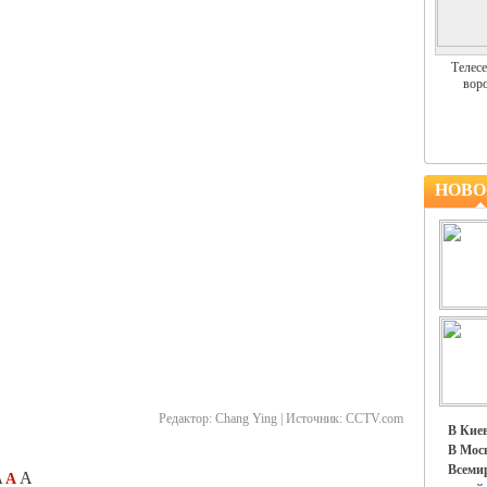
Телесе
воро
НОВО
Редактор:
Chang Ying |
Источник:
CCTV.com
В Киев
В Моск
Всемир
A
A
A