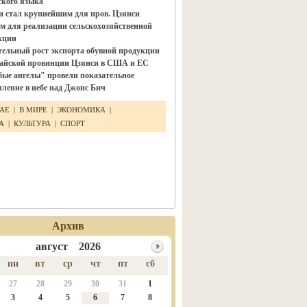
ского языка"
н стал крупнейшим для пров. Цзянси
м для реализации сельскохозяйственной
кции
тельный рост экспорта обувной продукции
тайской провинции Цзянси в США и ЕС
бые ангелы" провели показательное
ление в небе над Джонс Бич
ТАЕ
|
В МИРЕ
|
ЭКОНОМИКА
|
КА
|
КУЛЬТУРА
|
СПОРТ
Архив
август 2026
пн
вт
ср
чт
пт
сб
27
28
29
30
31
1
3
4
5
6
7
8