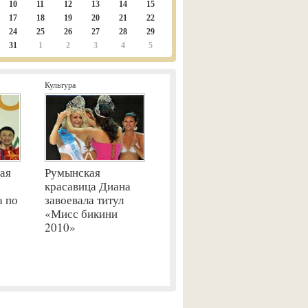
10
11
12
13
14
15
17
18
19
20
21
22
24
25
26
27
28
29
31
1
2
3
4
5
Культура
ая
Румынская
красавица Диана
а по
завоевала титул
«Мисс бикини
2010»