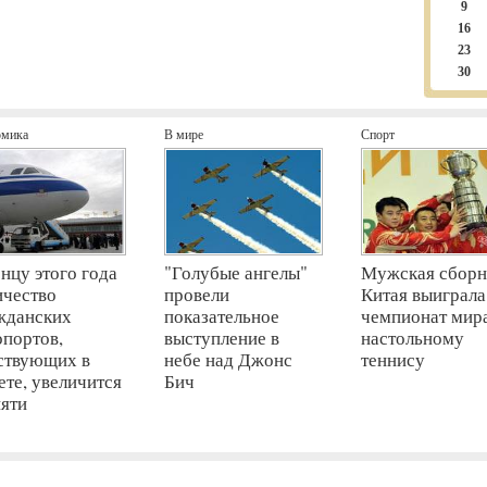
9
16
23
30
омика
В мире
Спорт
онцу этого года
"Голубые ангелы"
Мужская сборн
ичество
провели
Китая выиграла
жданских
показательное
чемпионат мир
опортов,
выступление в
настольному
ствующих в
небе над Джонс
теннису
ете, увеличится
Бич
пяти