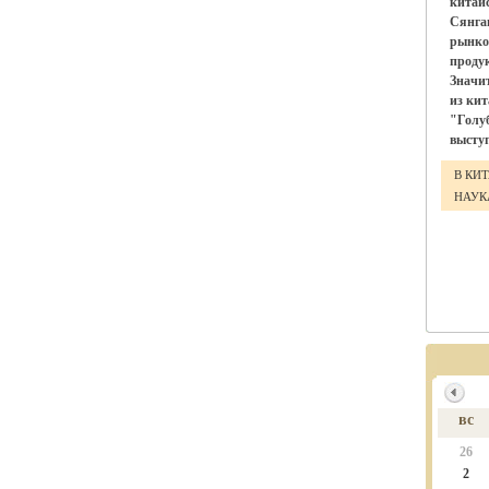
китай
Сянга
рынко
проду
Значи
из ки
"Голу
выступ
В КИ
НАУ
вс
26
2