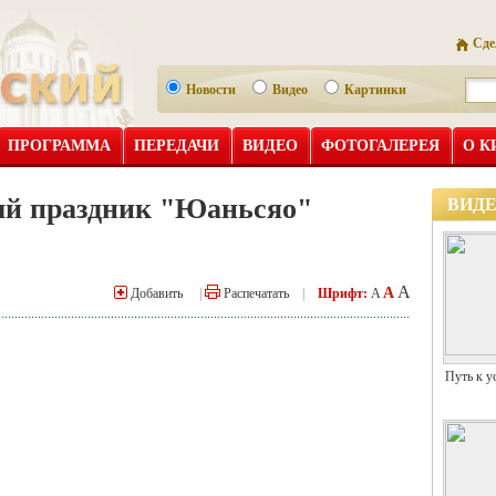
Сде
Новости
Видео
Картинки
ПРОГРАММА
ПЕРЕДАЧИ
ВИДЕО
ФОТОГАЛЕРЕЯ
О К
ый праздник "Юаньсяо"
ВИД
A
A
Добавить
|
Распечатать
|
Шрифт:
A
Путь к у