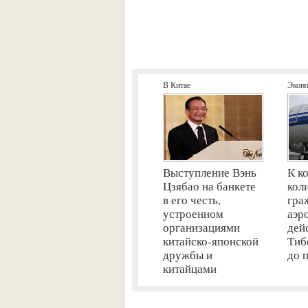
В Китае
Экон
Выступление Вэнь
К к
Цзябао на банкете
кол
в его честь,
гра
устроенном
аэр
организациями
дей
китайско-японской
Тиб
дружбы и
до 
китайцами