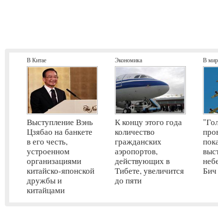
В Китае
Экономика
В мир
Выступление Вэнь
К концу этого года
"Го
Цзябао на банкете
количество
про
в его честь,
гражданских
пок
устроенном
аэропортов,
выс
организациями
действующих в
неб
китайско-японской
Тибете, увеличится
Бич
дружбы и
до пяти
китайцами