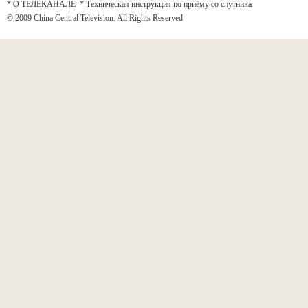
* О ТЕЛЕКАНАЛЕ
*
Техническая инструкция по приёму со спутника
© 2009 China Central Television. All Rights Reserved