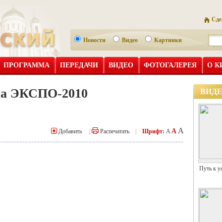
Сде
Новости
Видео
Картинки
ПРОГРАММА
ПЕРЕДАЧИ
ВИДЕО
ФОТОГАЛЕРЕЯ
О К
на ЭКСПО-2010
ВИД
A
A
Добавить
|
Распечатать
|
Шрифт:
A
Путь к у