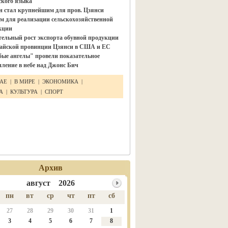
ского языка"
н стал крупнейшим для пров. Цзянси
м для реализации сельскохозяйственной
кции
тельный рост экспорта обувной продукции
тайской провинции Цзянси в США и ЕС
бые ангелы" провели показательное
ление в небе над Джонс Бич
ТАЕ
|
В МИРЕ
|
ЭКОНОМИКА
|
КА
|
КУЛЬТУРА
|
СПОРТ
Архив
август 2026
пн
вт
ср
чт
пт
сб
27
28
29
30
31
1
3
4
5
6
7
8