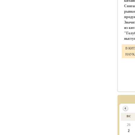
китай
Сянга
рынко
проду
Значи
из ки
"Голу
выступ
В КИ
НАУ
вс
26
2