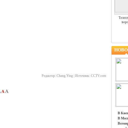
Телесе
воро
НОВО
Редактор:
Chang Ying |
Источник:
CCTV.com
A
A
A
В Киев
В Моск
Всемир