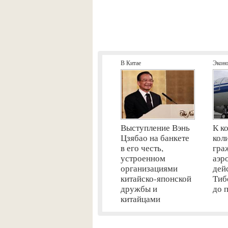
В Китае
Экон
Выступление Вэнь
К к
Цзябао на банкете
кол
в его честь,
гра
устроенном
аэр
организациями
дей
китайско-японской
Тиб
дружбы и
до 
китайцами