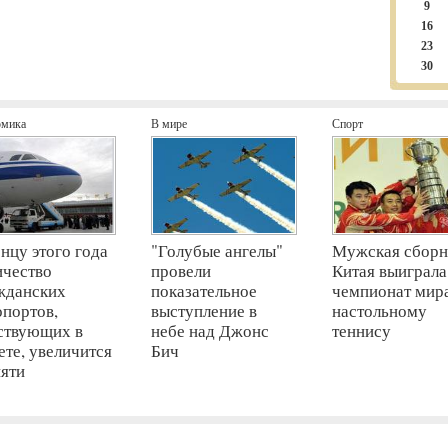
9
16
23
30
омика
В мире
Спорт
онцу этого года
"Голубые ангелы"
Мужская сборн
ичество
провели
Китая выиграла
жданских
показательное
чемпионат мир
опортов,
выступление в
настольному
ствующих в
небе над Джонс
теннису
ете, увеличится
Бич
пяти