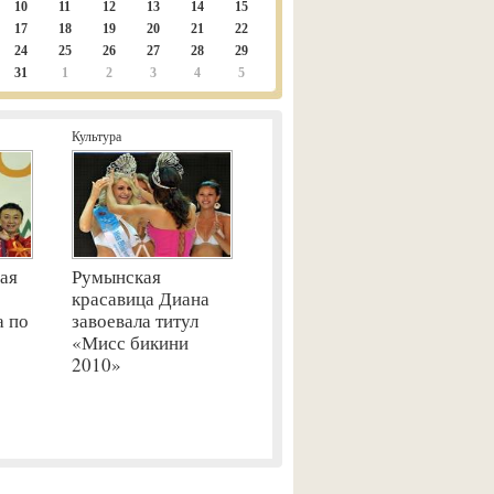
10
11
12
13
14
15
17
18
19
20
21
22
24
25
26
27
28
29
31
1
2
3
4
5
Культура
ая
Румынская
красавица Диана
а по
завоевала титул
«Мисс бикини
2010»