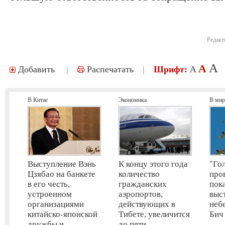
Редакт
A
A
Добавить
|
Распечатать
|
Шрифт:
A
В Китае
Экономика
В мир
Выступление Вэнь
К концу этого года
"Го
Цзябао на банкете
количество
про
в его честь,
гражданских
пок
устроенном
аэропортов,
выс
организациями
действующих в
неб
китайско-японской
Тибете, увеличится
Бич
дружбы и
до пяти