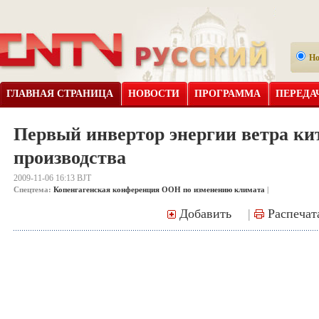
Н
ГЛАВНАЯ СТРАНИЦА
НОВОСТИ
ПРОГРАММА
ПЕРЕДА
Первый инвертор энергии ветра ки
производства
2009-11-06 16:13 BJT
Спецтема:
Копенгагенская конференция ООН по изменению климата
|
Добавить
|
Распечат