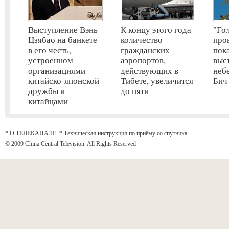
Выступление Вэнь
К концу этого года
"Го
Цзябао на банкете
количество
про
в его честь,
гражданских
пок
устроенном
аэропортов,
выс
организациями
действующих в
неб
китайско-японской
Тибете, увеличится
Бич
дружбы и
до пяти
китайцами
* О ТЕЛЕКАНАЛЕ
*
Техническая инструкция по приёму со спутника
© 2009 China Central Television. All Rights Reserved