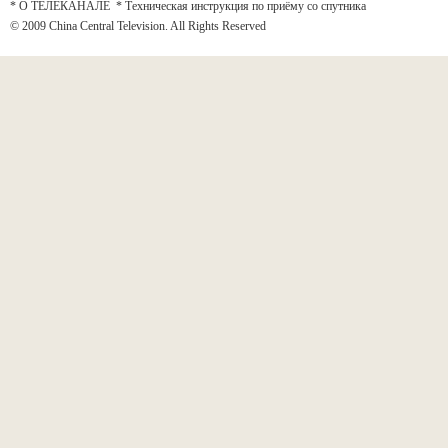
* О ТЕЛЕКАНАЛЕ
*
Техническая инструкция по приёму со спутника
© 2009 China Central Television. All Rights Reserved