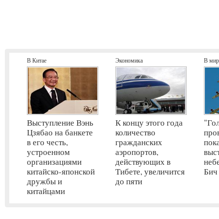
В Китае
Экономика
В мир
Выступление Вэнь
К концу этого года
"Го
Цзябао на банкете
количество
про
в его честь,
гражданских
пок
устроенном
аэропортов,
выс
организациями
действующих в
неб
китайско-японской
Тибете, увеличится
Бич
дружбы и
до пяти
китайцами