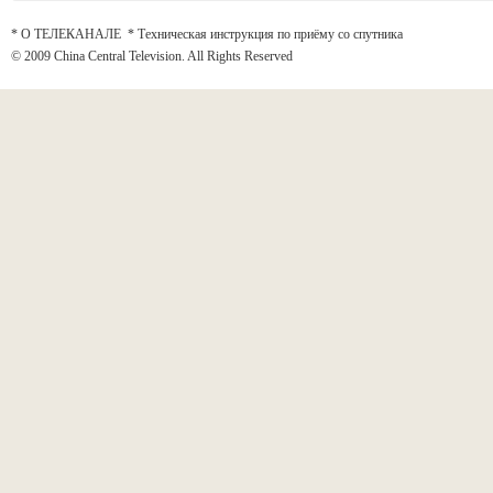
* О ТЕЛЕКАНАЛЕ
*
Техническая инструкция по приёму со спутника
© 2009 China Central Television. All Rights Reserved