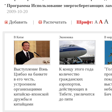
Программа Использование энергосберегающих ла
2009-10-20
A
A
Добавить
|
Распечатать
|
Шрифт:
A
В Китае
Экономика
В мир
Выступление Вэнь
К концу этого года
"Го
Цзябао на банкете
количество
про
в его честь,
гражданских
пок
устроенном
аэропортов,
выс
организациями
действующих в
неб
китайско-японской
Тибете, увеличится
Бич
дружбы и
до пяти
китайцами