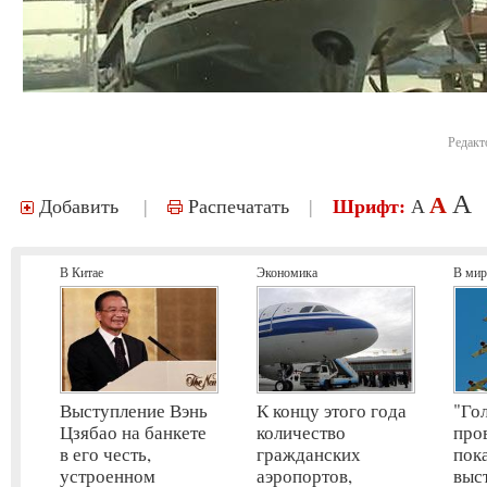
Редакт
A
A
Добавить
|
Распечатать
|
Шрифт:
A
В Китае
Экономика
В мир
Выступление Вэнь
К концу этого года
"Го
Цзябао на банкете
количество
про
в его честь,
гражданских
пок
устроенном
аэропортов,
выс