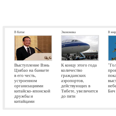
В Китае
Экономика
В мир
Выступление Вэнь
К концу этого года
"Го
Цзябао на банкете
количество
про
в его честь,
гражданских
пок
устроенном
аэропортов,
выс
организациями
действующих в
неб
китайско-японской
Тибете, увеличится
Бич
дружбы и
до пяти
китайцами