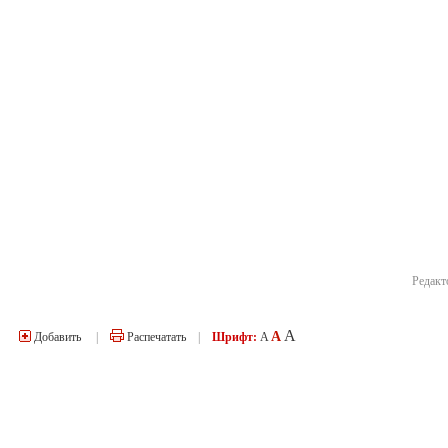
Редакт
A
A
Добавить
|
Распечатать
|
Шрифт:
A