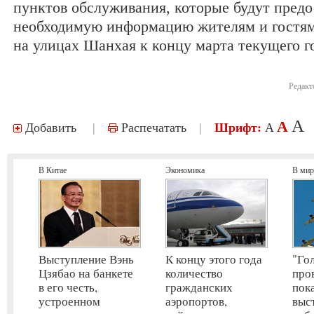
пунктов обслуживания, которые будут предо
необходимую информацию жителям и гостям 
на улицах Шанхая к концу марта текущего г
Редакт
A
A
Добавить
|
Распечатать
|
Шрифт:
A
В Китае
Экономика
В мир
Выступление Вэнь
К концу этого года
"Го
Цзябао на банкете
количество
про
в его честь,
гражданских
пок
устроенном
аэропортов,
выс