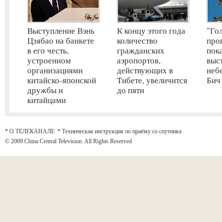
Выступление Вэнь
К концу этого года
"Го
Цзябао на банкете
количество
про
в его честь,
гражданских
пок
устроенном
аэропортов,
выс
организациями
действующих в
неб
китайско-японской
Тибете, увеличится
Бич
дружбы и
до пяти
китайцами
* О ТЕЛЕКАНАЛЕ
*
Техническая инструкция по приёму со спутника
© 2009 China Central Television. All Rights Reserved